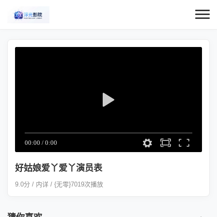
好姑娘爱丫爱丫演员表
9.0分 / 内详 / {无零}7019次播放